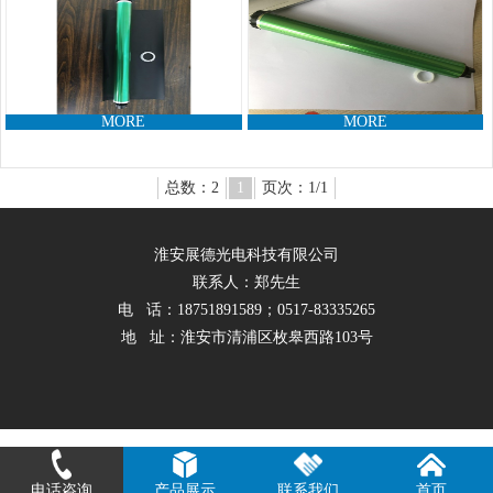
MORE
MORE
总数：2
1
页次：1/1
淮安展德光电科技有限公司
联系人：郑先生
电 话：18751891589；0517-83335265
地 址：淮安市清浦区枚皋西路103号
电话咨询
产品展示
联系我们
首页